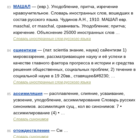
МАШАЛ
— (евр.). Уподобление, притча, изречение
83
нравоучительное. Словарь иностранных слов, вошедших в
состав русского языка. Чудинов А.Н., 1910. МАШАЛ евр.
maschal, от maschal, сравнивать. Уподобление; притча;
изречение. Объяснение 25000 иностранных слов …
Словарь иностранных слов русского языка
сциентизм
— (лат. scientia знание, наука) сайентизм 1)
84
мировоззрение, рассматривающее науку и её успехи в
качестве главного фактора прогресса в истории и средства
решения общественных, социальных проблем; 2) течение в
социальной науке в 19 20вв., ставящее&#8230; …
Словарь иностранных слов русского языка
ассимиляция
— расплавление, слияние, усваивание,
85
усвоение, уподобление, ассимилирование Словарь русских
синонимов. ассимиляция сущ., кол во синонимов: 7 •
ассимилирование (4) • …
Словарь синонимов
отождествление
— См …
86
Словарь синонимов